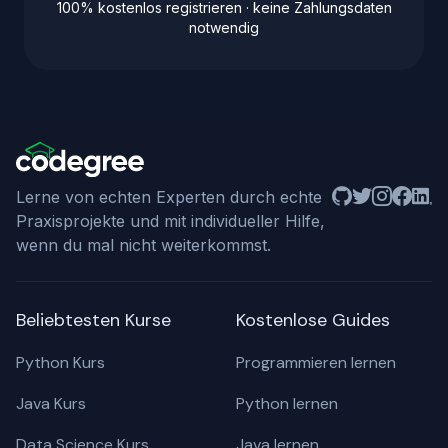
100% kostenlos registrieren · keine Zahlungsdaten
notwendig
Github
Twitter
Instagram
Facebo
Linke
Lerne von echten Experten durch echte
Praxisprojekte und mit individueller Hilfe,
wenn du mal nicht weiterkommst.
Beliebtesten Kurse
Kostenlose Guides
Python Kurs
Programmieren lernen
Java Kurs
Python lernen
Data Science Kurs
Java lernen