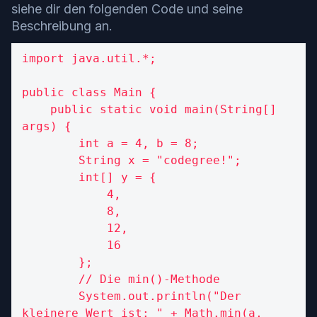
siehe dir den folgenden Code und seine
Beschreibung an.
import java.util.*;

public class Main {

    public static void main(String[] 
args) {

        int a = 4, b = 8;

        String x = "codegree!";

        int[] y = {

            4,

            8,

            12,

            16

        };

        // Die min()-Methode

        System.out.println("Der 
kleinere Wert ist: " + Math.min(a, 