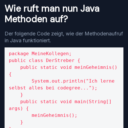
Wie ruft man nun Java
Methoden auf?
Der folgende Code zeigt, wie der Methodenaufruf
in Java funktioniert.
package MeineKollegen;

public class DerStreber {

    public static void meinGeheimnis() 
{

        System.out.println("Ich lerne 
selbst alles bei codegree...");

    }

    public static void main(String[] 
args) {

        meinGeheimnis();

    }
