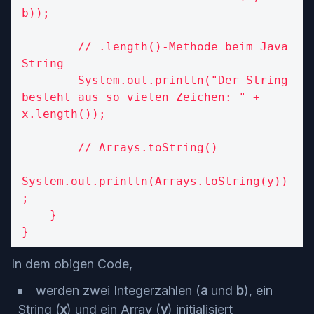
b));

        // .length()-Methode beim Java 
String

        System.out.println("Der String 
besteht aus so vielen Zeichen: " + 
x.length());

        // Arrays.toString()

System.out.println(Arrays.toString(y))
;

    }

}
In dem obigen Code,
werden zwei Integerzahlen (
a
und
b
), ein
String (
x
) und ein Array (
y
) initialisiert