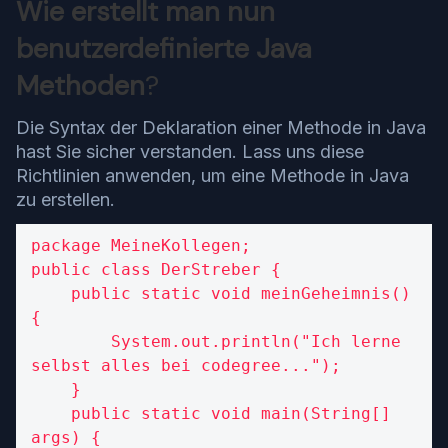
Wie erstellt man nun
benutzerdefinierte Java
Methoden
?
Die Syntax der Deklaration einer Methode in Java
hast Sie sicher verstanden. Lass uns diese
Richtlinien anwenden, um eine Methode in Java
zu erstellen.
package MeineKollegen;

public class DerStreber {

    public static void meinGeheimnis() 
{

        System.out.println("Ich lerne 
selbst alles bei codegree...");

    }

    public static void main(String[] 
args) {
