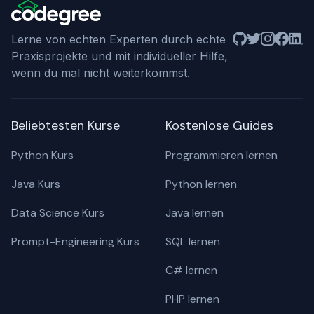
kennenzulernen.
Github
Twitter
Instagram
Facebo
Linke
Lerne von echten Experten durch echte
Praxisprojekte und mit individueller Hilfe,
wenn du mal nicht weiterkommst.
Beliebtesten Kurse
Kostenlose Guides
Python Kurs
Programmieren lernen
Java Kurs
Python lernen
Data Science Kurs
Java lernen
Prompt-Engineering Kurs
SQL lernen
C# lernen
PHP lernen