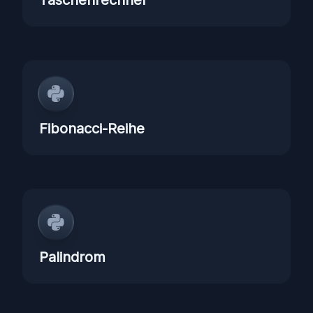
Taschenrechner
Fibonacci-Reihe
Palindrom