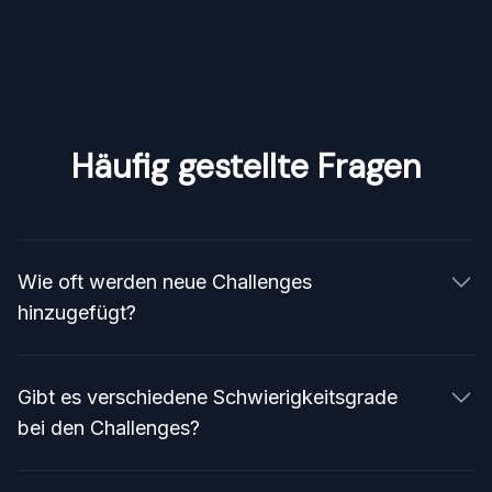
Häufig gestellte Fragen
Wie oft werden neue Challenges
hinzugefügt?
Neue Challenges werden regelmäßig
hinzugefügt, um das Angebot
Gibt es verschiedene Schwierigkeitsgrade
abwechslungsreich und interessant zu halten.
bei den Challenges?
Ja, Challenges sind in verschiedene