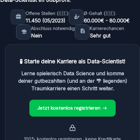
Data Science ist ein interdisziplinäres Feld,
jeweilige Berufsfeld ankommt. Es ist jedoch
das Aspekte der Informatik, Statistik und
Offene Stellen (🇩🇪)
Ø-Gehalt (🇩🇪)
sicher, dass der Bedarf an Data Scientists in
Geschäftsanalyse vereint. Während
11.450 (05/2023)
60.000€ - 80.000€
den letzten Jahren stark gestiegen ist.
Abschluss notwendig
Karrierechancen
Informatik-Kenntnisse wichtig sind, spielen
Nein
Sehr gut
auch andere Fähigkeiten und Kenntnisse
eine wesentliche Rolle im Bereich Data
Science.
🧪 Starte deine Karriere als Data-Scientist!
Lerne spielerisch Data Science und komme
deiner gutbezahlten (und an der 🌴 liegenden)
Traumkarriere einen Schritt weiter.
Jetzt kostenlos registrieren
100% kostenlos registrieren · keine Kreditkarte