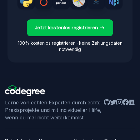
Jetzt kostenlos registrieren
100% kostenlos registrieren · keine Zahlungsdaten
notwendig
Github
Twitter
Instagram
Facebo
Linke
Lerne von echten Experten durch echte
Praxisprojekte und mit individueller Hilfe,
wenn du mal nicht weiterkommst.