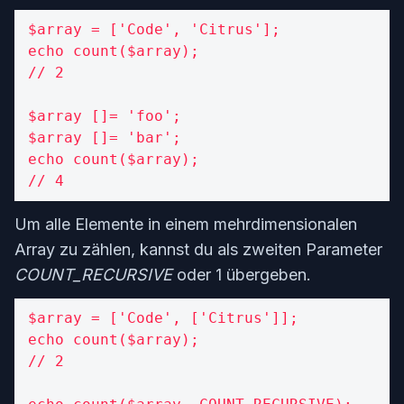
$array = ['Code', 'Citrus'];

echo count($array);

// 2

$array []= 'foo';

$array []= 'bar';

echo count($array);

// 4
Um alle Elemente in einem mehrdimensionalen
Array zu zählen, kannst du als zweiten Parameter
COUNT_RECURSIVE
oder 1 übergeben.
$array = ['Code', ['Citrus']];

echo count($array);

// 2
