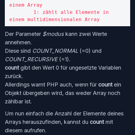
einem Array

        1: zählt alle Elemente in 
einem multidimensionalen Array
Der Parameter
$modus
kann zwei Werte
annehmen.
Diese sind
COUNT_NORMAL
(=0) und
COUNT_RECURSIVE
(=1).
count
gibt den Wert 0 für ungesetzte Variablen
zurück.
Allerdings warnt PHP auch, wenn für
count
ein
Objekt übergeben wird, das weder Array noch
zählbar ist.
Um nun einfach die Anzahl der Elemente deines
Arrays herauszufinden, kannst du
count
mit
diesem aufrufen.