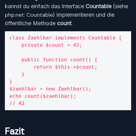
kannst du einfach das Interface
Countable
(siehe
php.net: Countable
) implementieren und die
öffentliche Methode
count
.
class Zaehlbar implements Countable {

    private $count = 42;

    public function count() {

        return $this->$count;

    }

}

$zaehlbar = new Zaehlbar();

echo count($zaehlbar);

// 42
Fazit